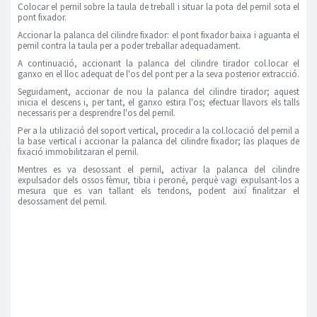
Colocar el pernil sobre la taula de treball i situar la pota del pernil sota el
pont fixador.
Accionar la palanca del cilindre fixador: el pont fixador baixa i aguanta el
pernil contra la taula per a poder treballar adequadament.
A continuació, accionant la palanca del cilindre tirador col.locar el
ganxo en el lloc adequat de l'os del pont per a la seva posterior extracció.
Seguidament, accionar de nou la palanca del cilindre tirador; aquest
inicia el descens i, per tant, el ganxo estira l'os; efectuar llavors els talls
necessaris per a desprendre l'os del pernil.
Per a la utilizació del soport vertical, procedir a la col.locació del pernil a
la base vertical i accionar la palanca del cilindre fixador; las plaques de
fixació immobilitzaran el pernil.
Mentres es va desossant el pernil, activar la palanca del cilindre
expulsador dels ossos fèmur, tibia i peroné, perquè vagi expulsant-los a
mesura que es van tallant els tendons, podent així finalitzar el
desossament del pernil.