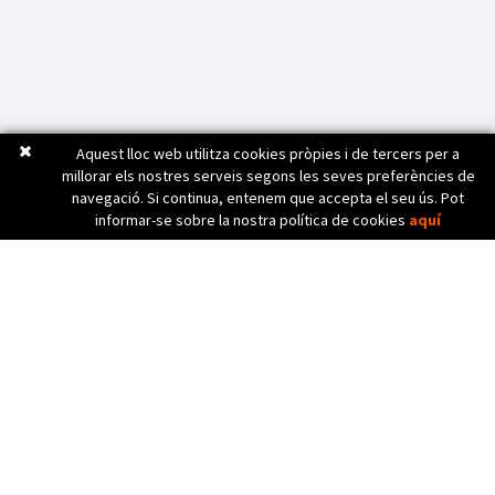
Aquest lloc web utilitza cookies pròpies i de tercers per a
millorar els nostres serveis segons les seves preferències de
navegació. Si continua, entenem que accepta el seu ús. Pot
informar-se sobre la nostra política de cookies
aquí
C. Bèlgica, 20 (Pol. Ind. Pla de Baix)
17800 OLOT (Girona) Spain
972 26 24 13
Tel. (+34)