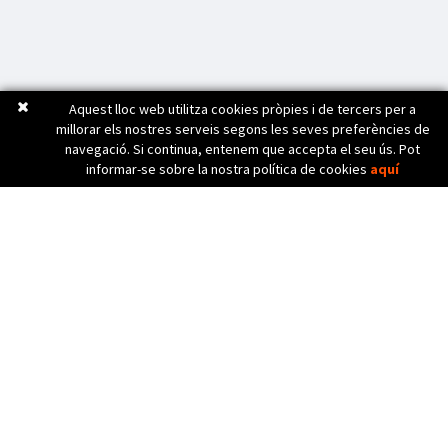
Aquest lloc web utilitza cookies pròpies i de tercers per a
millorar els nostres serveis segons les seves preferències de
navegació. Si continua, entenem que accepta el seu ús. Pot
informar-se sobre la nostra política de cookies
aquí
C. Bèlgica, 20 (Pol. Ind. Pla de Baix)
17800 OLOT (Girona) Spain
972 26 24 13
Tel. (+34)