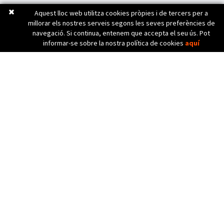
Aquest lloc web utilitza cookies pròpies i de tercers per a
millorar els nostres serveis segons les seves preferències de
navegació. Si continua, entenem que accepta el seu ús. Pot
informar-se sobre la nostra política de cookies
aquí
C. Bèlgica, 20 (Pol. Ind. Pla de Baix)
17800 OLOT (Girona) Spain
972 26 24 13
Tel. (+34)
info@diicma.com