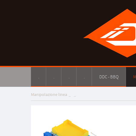
.
.
.
.
DDC - BBQ
M
Manipolazione linea