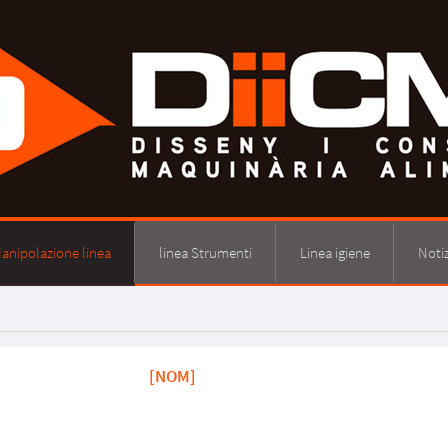
anipolazione linea
linea Strumenti
Linea igiene
Notiz
[NOM]