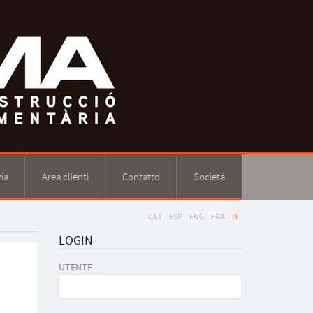
ia
Area clienti
Contatto
Società
CAT
ESP
ENG
FRA
IT
LOGIN
UTENTE