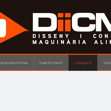
anipolazione linea
linea Strumenti
Linea igiene
Notiz