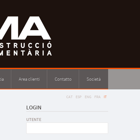
ia
Area clienti
Contatto
Società
CAT
ESP
ENG
FRA
IT
LOGIN
UTENTE