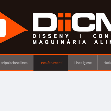
anipolazione linea
linea Strumenti
Linea igiene
Notiz