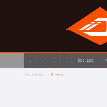
.
.
.
.
DDC - BBQ
M
linea Strumenti
Scrivanie