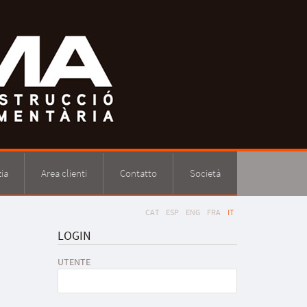
ia
Area clienti
Contatto
Società
CAT
ESP
ENG
FRA
IT
LOGIN
UTENTE