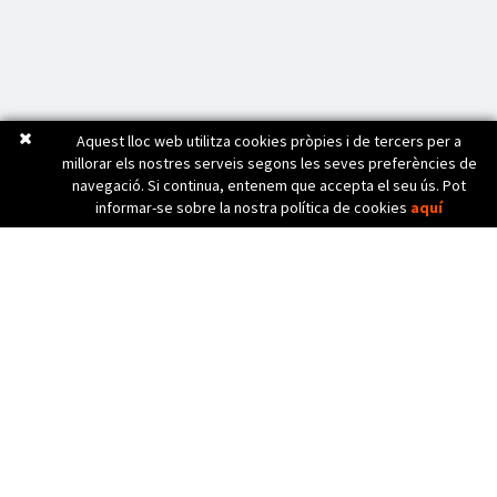
Aquest lloc web utilitza cookies pròpies i de tercers per a
millorar els nostres serveis segons les seves preferències de
navegació. Si continua, entenem que accepta el seu ús. Pot
informar-se sobre la nostra política de cookies
aquí
C. Bèlgica, 20 (Pol. Ind. Pla de Baix)
17800 OLOT (Girona) Spain
972 26 24 13
Tel. (+34)