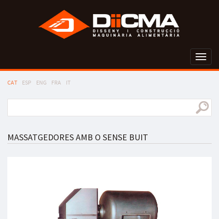
Toggl
naviga
CAT
ESP
ENG
FRA
IT
MASSATGEDORES AMB O SENSE BUIT