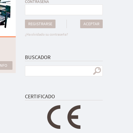
CONTRASEÑA
REGISTRARSE
ACEPTAR
¿Ha olvidado su contraseña?
BUSCADOR
INFO
CERTIFICADO