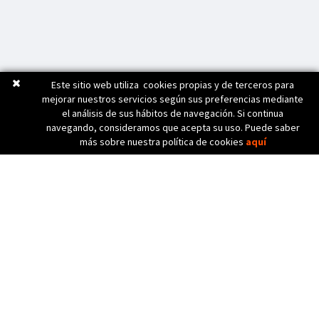
Este sitio web utiliza cookies propias y de terceros para
mejorar nuestros servicios según sus preferencias mediante
el análisis de sus hábitos de navegación. Si continua
navegando, consideramos que acepta su uso. Puede saber
más sobre nuestra política de cookies
aquí
C. Bèlgica, 20 (Pol. Ind. Pla de Baix)
17800 OLOT (Girona) Spain
972 26 24 13
Tel. (+34)