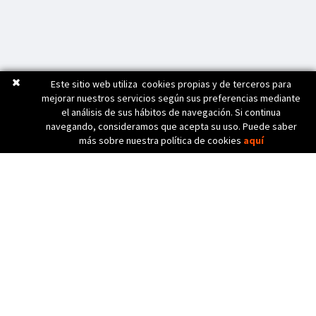
Este sitio web utiliza cookies propias y de terceros para
mejorar nuestros servicios según sus preferencias mediante
el análisis de sus hábitos de navegación. Si continua
navegando, consideramos que acepta su uso. Puede saber
más sobre nuestra política de cookies
aquí
C. Bèlgica, 20 (Pol. Ind. Pla de Baix)
17800 OLOT (Girona) Spain
972 26 24 13
Tel. (+34)