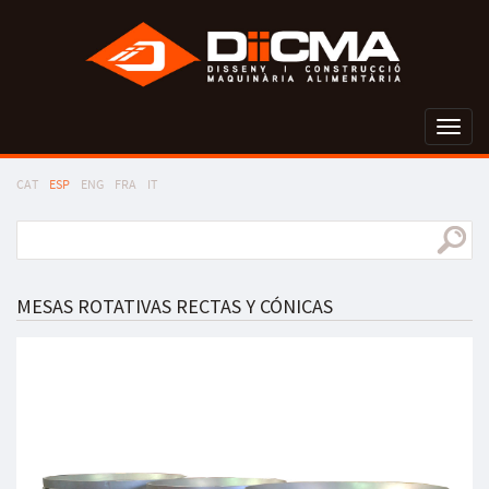
Toggl
naviga
CAT
ESP
ENG
FRA
IT
MESAS ROTATIVAS RECTAS Y CÓNICAS