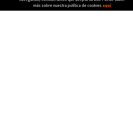
más sobre nuestra política de cookies
aquí
C. Bèlgica, 20 (Pol. Ind. Pla de Baix)
17800 OLOT (Girona) Spain
972 26 24 13
Tel. (+34)
info@diicma.com