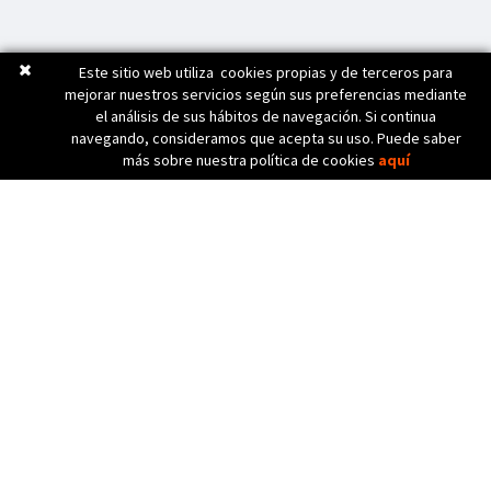
Este sitio web utiliza cookies propias y de terceros para
mejorar nuestros servicios según sus preferencias mediante
el análisis de sus hábitos de navegación. Si continua
navegando, consideramos que acepta su uso. Puede saber
más sobre nuestra política de cookies
aquí
C. Bèlgica, 20 (Pol. Ind. Pla de Baix)
17800 OLOT (Girona) Spain
972 26 24 13
Tel. (+34)
info@diicma.com