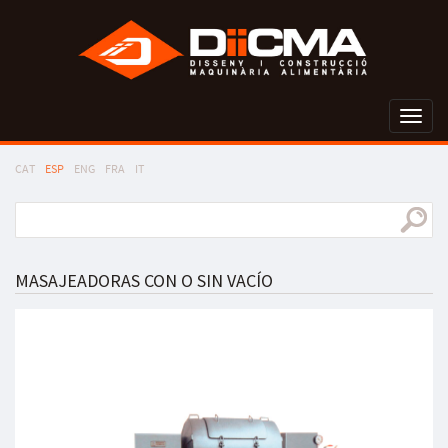
Toggl
naviga
CAT
ESP
ENG
FRA
IT
MASAJEADORAS CON O SIN VACÍO