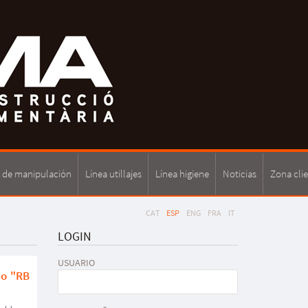
a de manipulación
Línea utillajes
Línea higiene
Noticias
Zona cli
CAT
ESP
ENG
FRA
IT
LOGIN
USUARIO
o "RB