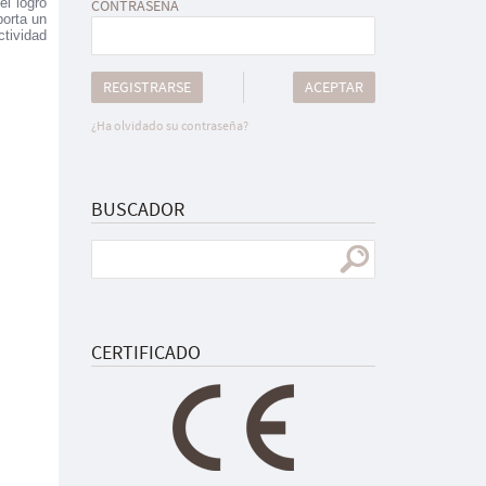
el logro
CONTRASEÑA
porta un
tividad
REGISTRARSE
ACEPTAR
¿Ha olvidado su contraseña?
BUSCADOR
CERTIFICADO