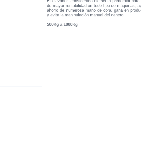
El elevador, considerado elemento primordial para 
de mayor rentabilidad en todo tipo de máquinas, a
ahorro de numerosa mano de obra, gana en produc
y evita la manipulación manual del genero.
500Kg a 1000Kg