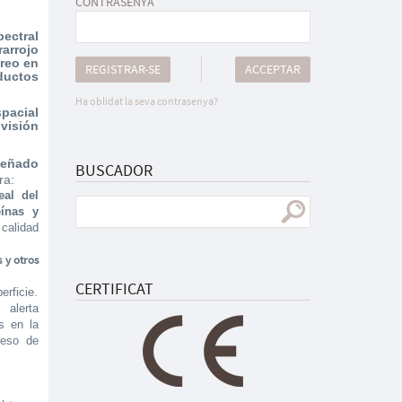
CONTRASENYA
ectral
rarrojo
oreo en
REGISTRAR-SE
ACCEPTAR
ductos
Ha oblidat la seva contrasenya?
pacial
visión
señado
BUSCADOR
ra:
eal del
eínas y
calidad
s y otros
CERTIFICAT
erficie.
: alerta
s en la
ceso de