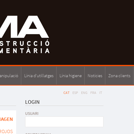
anipulació
Línia d'utillatges
Línia higiene
Notícies
Zona clients
CAT
ESP
ENG
FRA
IT
LOGIN
USUARI
MAGEN
ROJOS