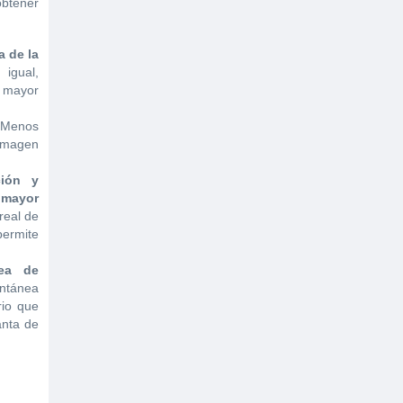
obtener
a de la
igual,
 mayor
 Menos
 imagen
ción y
n mayor
real de
permite
.
nea de
ntánea
rio que
anta de