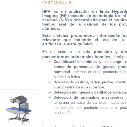
CERCANO (NIR)
HPR es un analizador en línea HyperSp
Imaging (HSI) basado en tecnología de inf
cercano (NIR) y desarrollado para el monit
tiempo real de la calidad de los pro
cárnicos.
Este sistema proporciona información es
relevante que extiende el uso de la 
artificial a la vista química.
Es un sistema de
alta precisión y di
para entornos industriales hostiles,
ideal pa
Cuantificación continua y en tiempo r
contenido porcentual de grasas, prot
humedad
, además de otros parámetros de 
química o física.
Detección de plásticos, cartón, piedras, insecto
cuerpos extraños en la superficie.
Detección de huesos y cartílagos
en la sup
Detección de anomalías inesperadas
temprana en caso de cambios inesperado
composición del producto durante el pro
producción.