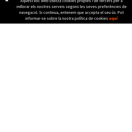
Aquest lloc web utilitza cookies pròpies i de tercers per a
millorar els nostres serveis segons les seves preferències de
navegació. Si continua, entenem que accepta el seu ús. Pot
informar-se sobre la nostra política de cookies
aquí
C. Bèlgica, 20 (Pol. Ind. Pla de Baix)
17800 OLOT (Girona) Spain
972 26 24 13
Tel. (+34)
info@diicma.com