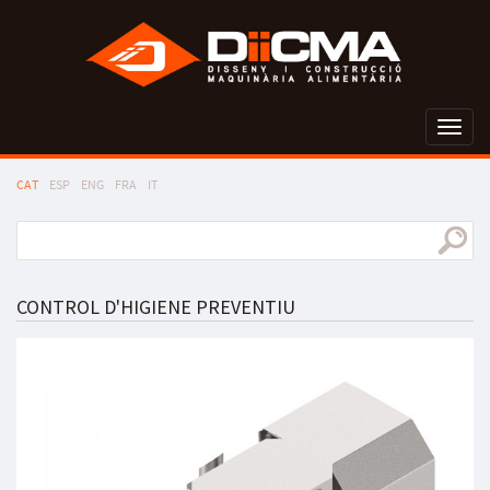
Toggl
naviga
CAT
ESP
ENG
FRA
IT
CONTROL D'HIGIENE PREVENTIU