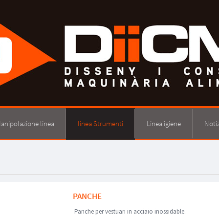
anipolazione linea
linea Strumenti
Linea igiene
Notiz
PANCHE
Panche per vestuari in acciaio inossidable.