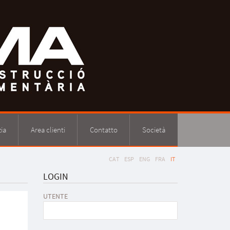
ia
Area clienti
Contatto
Società
CAT
ESP
ENG
FRA
IT
LOGIN
UTENTE