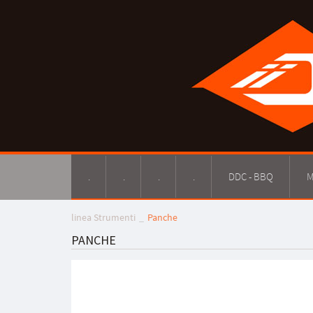
.
.
.
.
DDC - BBQ
M
linea Strumenti
Panche
PANCHE