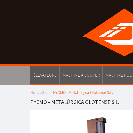
ÉLÉVATEURS
MACHINE À COUPER
MACHINE POU
Nouvelles
PYCMO - Metalúrgica Olotense S.L.
PYCMO - METALÚRGICA OLOTENSE S.L.