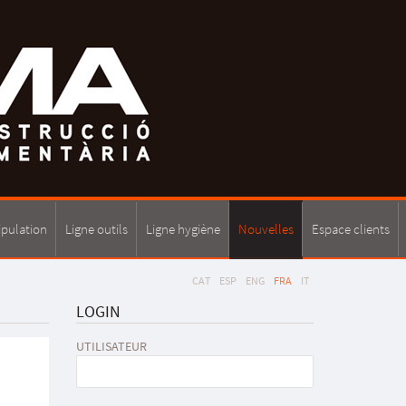
ipulation
Ligne outils
Ligne hygiène
Nouvelles
Espace clients
CAT
ESP
ENG
FRA
IT
LOGIN
UTILISATEUR