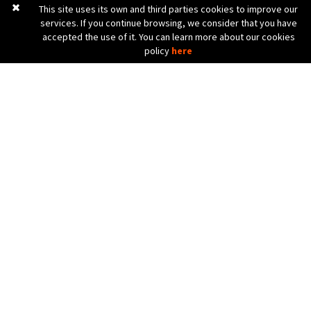
This site uses its own and third parties cookies to improve our
services. If you continue browsing, we consider that you have
accepted the use of it. You can learn more about our cookies
policy
here
C. Bèlgica, 20 (Pol. Ind. Pla de Baix)
17800 OLOT (Girona) Spain
972 26 24 13
Tel. (+34)
info@diicma.com