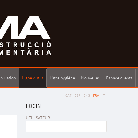
ipulation
Ligne outils
Ligne hygiène
Nouvelles
Espace clients
CAT
ESP
ENG
FRA
IT
LOGIN
UTILISATEUR